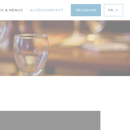
((OUVRE UNE NOUVELLE FENÊTRE))
ES & MENUS
ACCÈS/CONTACT
RÉSERVER
FR