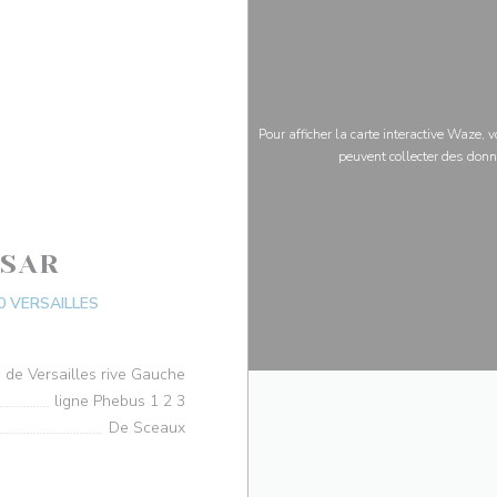
Pour afficher la carte interactive Waze,
peuvent collecter des donn
ÉSAR
((ouvre une nouvelle fenêtre))
00 VERSAILLES
 de Versailles rive Gauche
ligne Phebus 1 2 3
De Sceaux