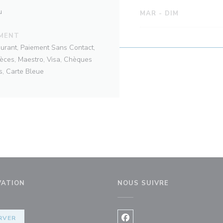
u
MAR
-
DIM
EMENT
aurant, Paiement Sans Contact,
pèces, Maestro, Visa, Chèques
, Carte Bleue
VATION
NOUS SUIVRE
RVER
Facebook ((ouvre une nouvel