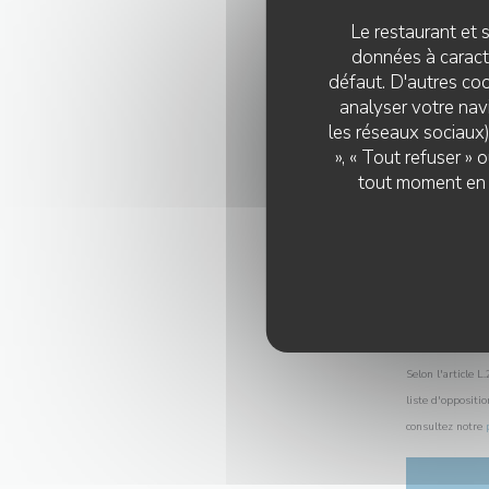
Le restaurant et s
données à caractè
défaut. D'autres coo
analyser votre navi
les réseaux sociaux)
», « Tout refuser »
tout moment en c
Selon l'article 
liste d'oppositi
consultez notre