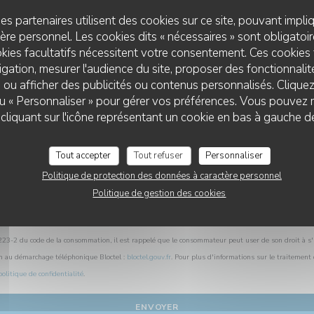
Vous désirez nous contacter ?
es partenaires utilisent des cookies sur ce site, pouvant impli
Remplissez le formulaire ci-dessous !
re personnel. Les cookies dits « nécessaires » sont obligatoire
kies facultatifs nécessitent votre consentement. Ces cookies 
gation, mesurer l'audience du site, proposer des fonctionnalité
 ou afficher des publicités ou contenus personnalisés. Clique
 ou « Personnaliser » pour gérer vos préférences. Vous pouvez 
liquant sur l'icône représentant un cookie en bas à gauche d
Tout accepter
Tout refuser
Personnaliser
Politique de protection des données à caractère personnel
Politique de gestion des cookies
L.223-2 du code de la consommation, il est rappelé que le consommateur peut user de son droit à s'i
on au démarchage téléphonique Bloctel :
bloctel.gouv.fr
. Pour plus d'informations sur le traitement
politique de confidentialité
.