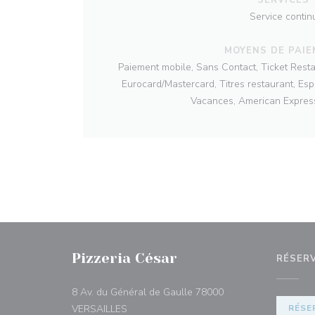
Service contin
MOYENS DE PAI
Paiement mobile, Sans Contact, Ticket Rest
Eurocard/Mastercard, Titres restaurant, Es
Vacances, American Express
Pizzeria César
RÉSER
8 Av. du Général de Gaulle 78000
((ouvre une nouvelle fenêtre))
VERSAILLES
RÉSE