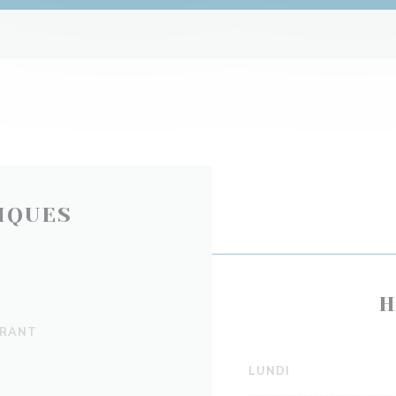
IQUES
H
URANT
LUNDI