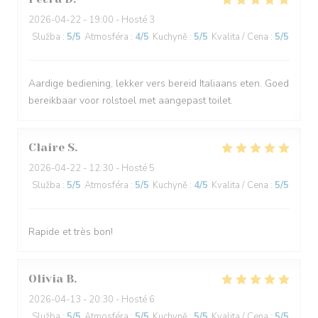
2026-04-22
- 19:00 - Hosté 3
Služba
:
5
/5
Atmosféra
:
4
/5
Kuchyně
:
5
/5
Kvalita / Cena
:
5
/5
Aardige bediening, lekker vers bereid Italiaans eten. Goed
bereikbaar voor rolstoel met aangepast toilet.
Claire
S
2026-04-22
- 12:30 - Hosté 5
Služba
:
5
/5
Atmosféra
:
5
/5
Kuchyně
:
4
/5
Kvalita / Cena
:
5
/5
Rapide et très bon!
Olivia
B
2026-04-13
- 20:30 - Hosté 6
Služba
:
5
/5
Atmosféra
:
5
/5
Kuchyně
:
5
/5
Kvalita / Cena
:
5
/5