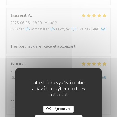
laurent
A
2026-06-06
- 19:00 - Hosté 2
Služba
:
5
/5
Atmosféra
:
5
/5
Kuchyně
:
5
/5
Kvalita / Cena
:
5
/5
Très bon, rapide, efficace et accueillant
Yann
J
2026-05-23
- 19:30 - Hosté 3
Služba
:
5
/5
Atmosféra
:
5
/5
Kuchyně
:
5
/5
Kvalita / Cena
:
5
/5
Tato stránka využívá cookies
a dává ti na výběr, co chceš
aktivovat
Loin de la foule de la place du marché, endroit très
agréable où les pizzas sont bonnes et l'accueil/service
chaleureux
OK, přijmout vše