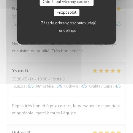
Odmítnout všechny cookies
Nathalie
B
Přizpůsobit
2026-05-16
- 20:00 - Hosté 3
Zásady ochrany osobních údajů
Služba
:
5
/5
Atmosféra
:
5
/5
Kuchyně
:
5
/5
Kvalita / Cena
:
5
/5
undefined
Nous avons été très bien accueillis, endroit sympathique
et cuisine de qualité. Très bon service
Yvon
G
2026-05-14
- 19:00 - Hosté 3
Služba
:
5
/5
Atmosféra
:
5
/5
Kuchyně
:
4
/5
Kvalita / Cena
:
4
/5
Repas très bon et à prix correct, le personnel est souriant
et agréable, merci à toute l'équipe
Petra
D