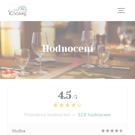
Panel pro správu cookies
Hodnocení
4.5
/5
Průměrné hodnocení —
328 hodnoceni
Služba