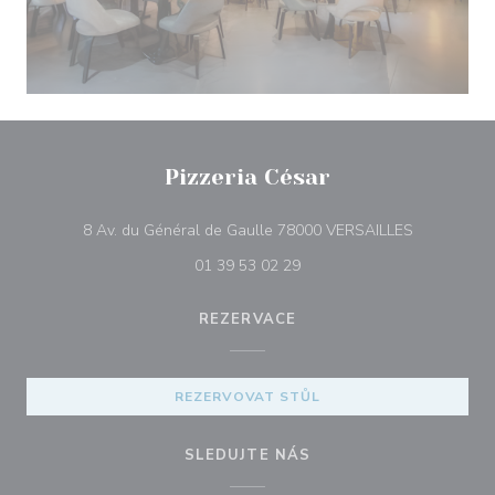
Pizzeria César
((otevře se
8 Av. du Général de Gaulle 78000 VERSAILLES
01 39 53 02 29
REZERVACE
REZERVOVAT STŮL
SLEDUJTE NÁS