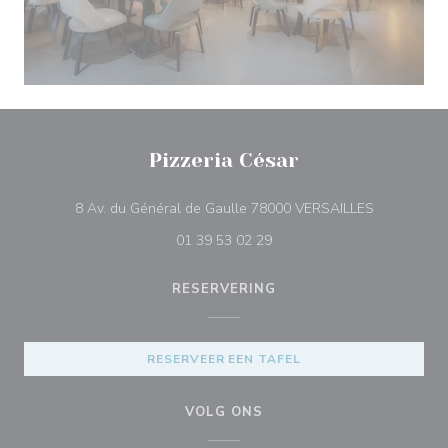
Pizzeria César
((opent in 
8 Av. du Général de Gaulle 78000 VERSAILLES
01 39 53 02 29
RESERVERING
RESERVEER EEN TAFEL
VOLG ONS