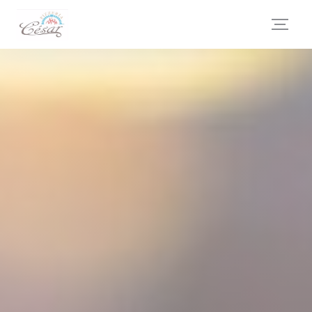
Πίνακας διαχείρισης "Μπισκότων" (Cookies)