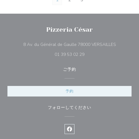
Pizzeria César
((新しいウ
8 Av. du Général de Gaulle 78000 VERSAILLES
01 39 53 02 29
ご予約
予約
フォローしてください
Facebook ((新しいウィンドウ