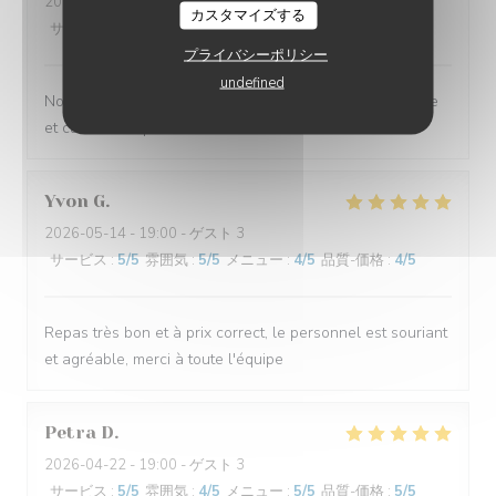
2026-05-16
- 20:00 - ゲスト 3
カスタマイズする
サービス
:
5
/5
雰囲気
:
5
/5
メニュー
:
5
/5
品質-価格
:
5
/5
プライバシーポリシー
undefined
Nous avons été très bien accueillis, endroit sympathique
et cuisine de qualité. Très bon service
Yvon
G
2026-05-14
- 19:00 - ゲスト 3
サービス
:
5
/5
雰囲気
:
5
/5
メニュー
:
4
/5
品質-価格
:
4
/5
Repas très bon et à prix correct, le personnel est souriant
et agréable, merci à toute l'équipe
Petra
D
2026-04-22
- 19:00 - ゲスト 3
サービス
:
5
/5
雰囲気
:
4
/5
メニュー
:
5
/5
品質-価格
:
5
/5