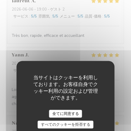
laurent
A
2026-06-06
- 19:00 - ゲスト 2
サービス
:
5
/5
雰囲気
:
5
/5
メニュー
:
5
/5
品質-価格
:
5
/5
Très bon, rapide, efficace et accueillant
Yann
J
2026-05-23
- 19:30 - ゲスト 3
サービス
:
5
/5
雰囲気
:
5
/5
メニュー
:
5
/5
品質-価格
:
5
/5
当サイトはクッキーを利用し
ております。お客様自身でク
Loin de la foule de la place du marché, endroit très
ッキー利用の設定および管理
agréable où les pizzas sont bonnes et l'accueil/service
ができます。
chaleureux
全てに同意する
Nathalie
B
すべてのクッキーを拒否する