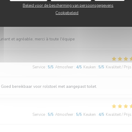
Beleid voor de bescherming van persoonsgegevens
Cookiebeleid
Service
:
5
/5
Atmosfeer
:
5
/5
Keuken
:
4
/5
Kwaliteit / Prijs
uriant et agréable, merci à toute l'équipe
Service
:
5
/5
Atmosfeer
:
4
/5
Keuken
:
5
/5
Kwaliteit / Prijs
. Goed bereikbaar voor rolstoel met aangepast toilet.
Service
:
5
/5
Atmosfeer
:
5
/5
Keuken
:
4
/5
Kwaliteit / Prijs