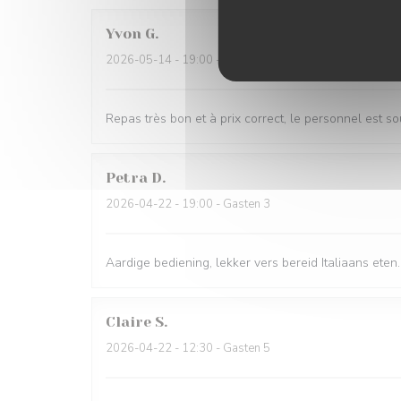
Yvon
G
2026-05-14
- 19:00 - Gasten 3
Repas très bon et à prix correct, le personnel est so
Petra
D
2026-04-22
- 19:00 - Gasten 3
Aardige bediening, lekker vers bereid Italiaans eten
Claire
S
2026-04-22
- 12:30 - Gasten 5