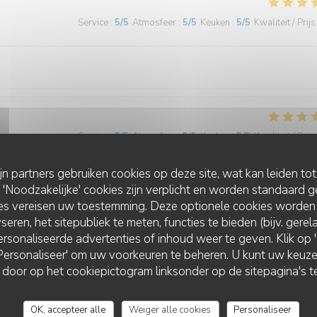
Service
:
5
/5
Atmosfeer
:
5
/5
Keuken
:
5
/5
Kwaliteit / Prijs
Service
:
5
/5
Atmosfeer
:
5
/5
Keuken
:
5
/5
Kwaliteit / Prijs
ijn partners gebruiken cookies op deze site, wat kan leiden to
 agréable où les pizzas sont bonnes et l'accueil/service chaleureux
Noodzakelijke' cookies zijn verplicht en worden standaard g
ies vereisen uw toestemming. Deze optionele cookies worden
seren, het sitepubliek te meten, functies te bieden (bijv. gere
rsonaliseerde advertenties of inhoud weer te geven. Klik op 'O
Service
:
5
/5
Atmosfeer
:
5
/5
Keuken
:
5
/5
Kwaliteit / Prijs
 'Personaliseer' om uw voorkeuren te beheren. U kunt uw keu
 door op het cookiepictogram linksonder op de sitepagina's te
ique et cuisine de qualité. Très bon service
OK, accepteer alle
Weiger alle cookies
Personaliseer