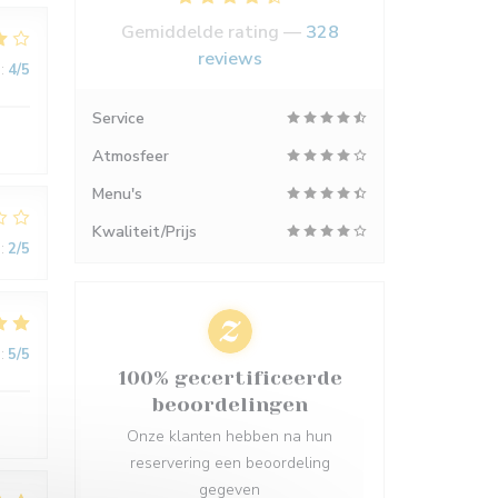
Gemiddelde rating —
328
reviews
:
4
/5
Service
Atmosfeer
Menu's
Kwaliteit/Prijs
:
2
/5
:
5
/5
100% gecertificeerde
beoordelingen
Onze klanten hebben na hun
reservering een beoordeling
gegeven