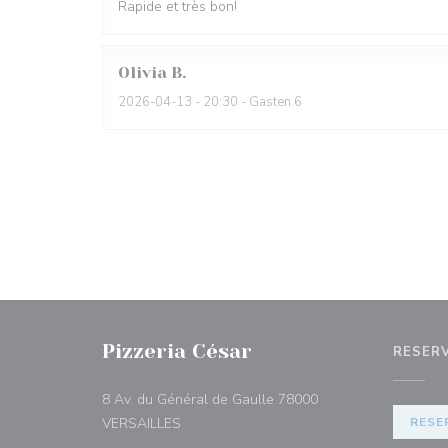
Rapide et très bon!
Olivia
B
2026-04-13
- 20:30 - Gasten 6
Pizzeria César
RESER
8 Av. du Général de Gaulle 78000
((opent in een nieuw venster))
VERSAILLES
RESE