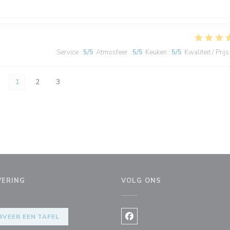
Service
:
5
/5
Atmosfeer
:
5
/5
Keuken
:
5
/5
Kwaliteit / Prijs
1
2
3
VERING
VOLG ONS
RVEER EEN TAFEL
Facebook ((opent in een nie